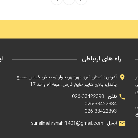
راه های ارتباطی
لی
ر
آدرس :
استان البرز، مهرشهر، بلوار ارم، نبش خیابان مسیح
ی
پاکدل، بالای هایپر خلیج فارس، طبقه 4، واحد 17
ی
تلفن :
33422390-026
026-33422384
ی
026-33422393
ج
ایمیل :
sunellmehrshahr1401@gmail.com