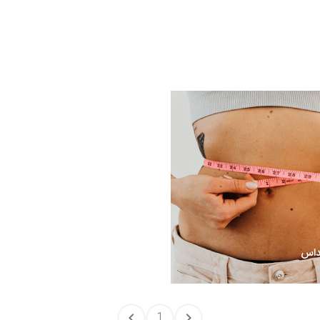
داس
1