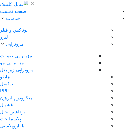
صفحه نخست
خدمات
بوتاکس و فیلر
لیزر
مزوتراپی
مزوتراپی صورت
مزوتراپی مو
مزوتراپی زیر بغل
هایفو
تیکسل
PRP
میکرودرم ابریژن
فشیال
برداشتن خال
پلاسما جت
بلفاروپلاستی